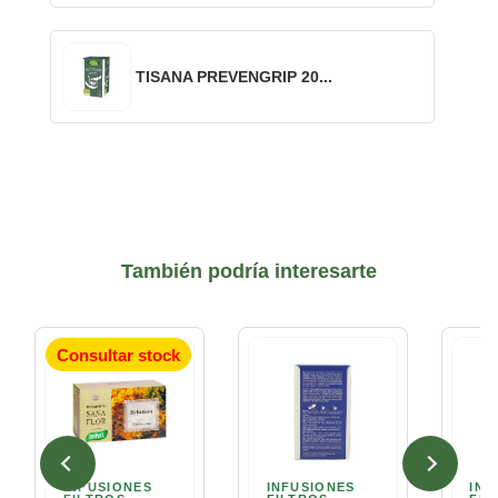
TISANA PREVENGRIP 20...
También podría interesarte
Consultar stock
INFUSIONES
INFUSIONES
INF