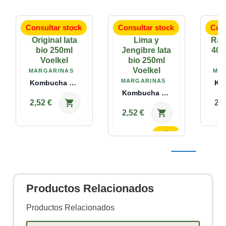
Consultar stock
Consultar stock
Cons
MARGARINAS
MA
MARGARINAS
Kombucha Original Lata Bio 250ml Voelkel
Kombucha Lima Y Jengibre Lata Bio 250ml...
shopping_cart
2,52 €
2,4
shopping_cart
2,52 €
¡Disponible sólo en Internet!
¡Disponible sólo en Internet!
Productos Relacionados
Productos Relacionados