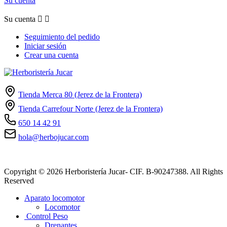
Su cuenta
Su cuenta


Seguimiento del pedido
Iniciar sesión
Crear una cuenta
Tienda Merca 80 (Jerez de la Frontera)
Tienda Carrefour Norte (Jerez de la Frontera)
650 14 42 91
hola@herbojucar.com
Copyright © 2026 Herboristería Jucar- CIF. B-90247388. All Rights
Reserved
Aparato locomotor
Locomotor
Control Peso
Drenantes