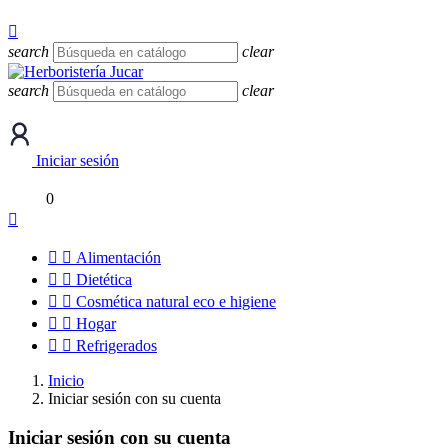
hola@herbojucar.com

search
clear
search
clear
Iniciar sesión
0



Alimentación


Dietética


Cosmética natural eco e higiene


Hogar


Refrigerados
Inicio
Iniciar sesión con su cuenta
Iniciar sesión con su cuenta