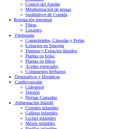
Control del Apetito
Metabolización de grasas
Sustitutivos de Comida
Regulación intestinal
Fibras
Laxantes
Fitoterapia
Comprimidos, Cápsulas y Perlas
Extractos en Sinergia
Tinturas y Extractos líquidos
Plantas en bolsa
Plantas en filtros
Aceites esenciales
Compuestos herbarios
Depurativos y Hepáticos
Cardiovascular
Colesterol
Tensión
Piernas Cansadas
Alimentación Infantil
Cereales infantiles
Galletas infantiles
Leches infantiles
Menús infantiles
Papillas infantiles