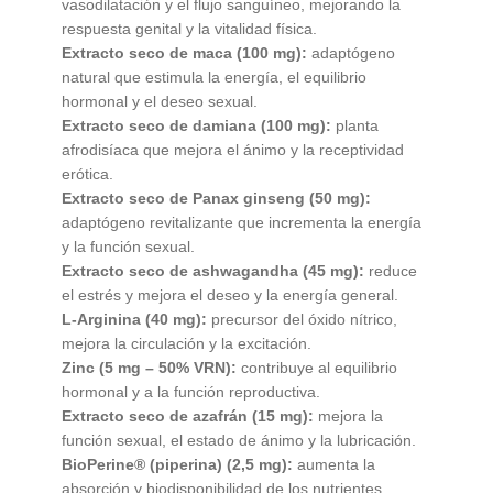
vasodilatación y el flujo sanguíneo, mejorando la
respuesta genital y la vitalidad física.
Extracto seco de maca (100 mg):
adaptógeno
natural que estimula la energía, el equilibrio
hormonal y el deseo sexual.
Extracto seco de damiana (100 mg):
planta
afrodisíaca que mejora el ánimo y la receptividad
erótica.
Extracto seco de Panax ginseng (50 mg):
adaptógeno revitalizante que incrementa la energía
y la función sexual.
Extracto seco de ashwagandha (45 mg):
reduce
el estrés y mejora el deseo y la energía general.
L-Arginina (40 mg):
precursor del óxido nítrico,
mejora la circulación y la excitación.
Zinc (5 mg – 50% VRN):
contribuye al equilibrio
hormonal y a la función reproductiva.
Extracto seco de azafrán (15 mg):
mejora la
función sexual, el estado de ánimo y la lubricación.
BioPerine® (piperina) (2,5 mg):
aumenta la
absorción y biodisponibilidad de los nutrientes.