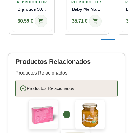
REPRODUCTOR
REPRODUCTOR
RE
Biprotics 30 Strains Complex 60 Caps Nutralie
Baby Me Now™ 150 Comprimidos Solaray
shopping_cart
shopping_cart
30,59 €
35,71 €
32,
Productos Relacionados
Productos Relacionados
Productos Relacionados