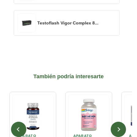
Testoflash Vigor Complex 8...
También podría interesarte
APARATO
APARATO
AP