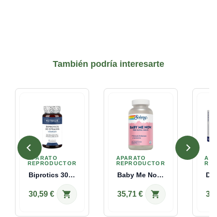
También podría interesarte
APARATO
APARATO
AP
REPRODUCTOR
REPRODUCTOR
RE
Biprotics 30 Strains Complex 60 Caps Nutralie
Baby Me Now™ 150 Comprimidos Solaray
shopping_cart
shopping_cart
30,59 €
35,71 €
32,