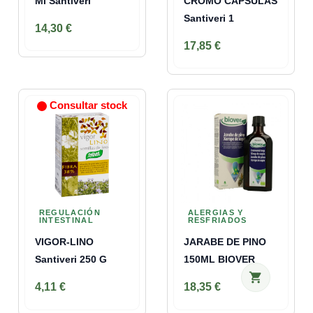
Ml Santiveri
CROMO CAPSULAS
Santiveri 1
14,30 €
17,85 €
Consultar stock
REGULACIÓN
ALERGIAS Y
INTESTINAL
RESFRIADOS
VIGOR-LINO
JARABE DE PINO
Santiveri 250 G
150ML BIOVER
shopping_cart
4,11 €
18,35 €