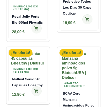
Probiotico Todos
INMUNOLÓGICO
Los Dias 30 Caps
(SISTEMA)
Optibac
Royal Jelly Forte
shopping_cart
Bio 500ml Physalis
19,99 €
shopping_cart
28,00 €
¡En oferta!
¡En oferta!
INMUNOLÓGICO
(SISTEMA)
Multivit Senior 45
APARATO
Capsulas Bhealthy
LOCOMOTOR
shopping_cart
BCAA Zero
12,90 €
Manzana
Aminoacidos Polvo