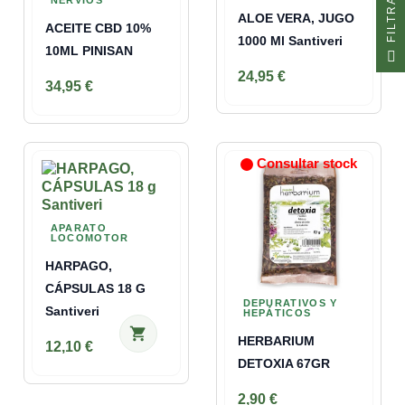
R
NERVIOS
ALOE VERA, JUGO
ACEITE CBD 10%
1000 Ml Santiveri
F
I
L
T
R
A
10ML PINISAN
24,95 €
34,95 €
Consultar stock
APARATO
LOCOMOTOR
HARPAGO,
CÁPSULAS 18 G
DEPURATIVOS Y
Santiveri
HEPÁTICOS
shopping_cart
HERBARIUM
12,10 €
DETOXIA 67GR
2,90 €