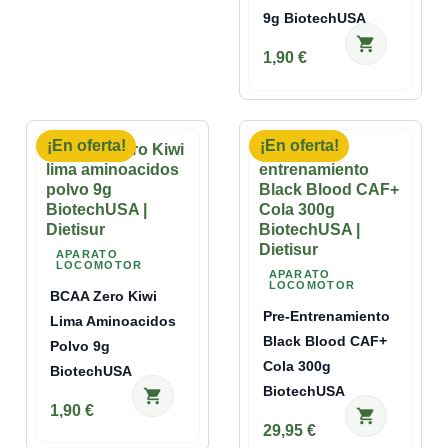
9g BiotechUSA
shopping_cart
1,90 €
¡En oferta!
¡En oferta!
APARATO
LOCOMOTOR
APARATO
LOCOMOTOR
BCAA Zero Kiwi
Pre-Entrenamiento
Lima Aminoacidos
Black Blood CAF+
Polvo 9g
Cola 300g
BiotechUSA
BiotechUSA
shopping_cart
1,90 €
shopping_cart
29,95 €