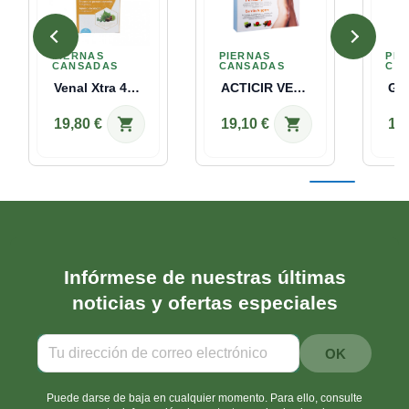
PIERNAS
PIERNAS
PIE
CANSADAS
CANSADAS
CA
Venal Xtra 40 Caps BIONAL
ACTICIR VENOSAN VIALES Santiveri 100 C
shopping_cart
shopping_cart
19,80 €
19,10 €
11,
Infórmese de nuestras últimas
noticias y ofertas especiales
Puede darse de baja en cualquier momento. Para ello, consulte