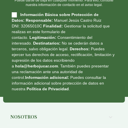
Puede darse de baja en cualquier momento. Para ello, consulte
nuestra información de contacto en el aviso legal.
Información Básica sobre Protección de
Datos:
Responsable:
Manuel Jesús Castro Ruiz
DNI: 32065010C
Finalidad:
Gestionar la solicitud que
realizas en este formulario de
contacto.
Legitimación:
Consentimiento del
interesado.
Destinatarios:
No se cederán datos a
terceros, salvo obligación legal.
Derechos:
Puedes
ejercer tus derechos de acceso, rectificación, limitación y
supresión de los datos escribiendo
a
hola@herbojucar.com
. También puedes presentar
una reclamación ante una autoridad de
control.
Información adicional:
Puedes consultar la
información adicional sobre protección de datos en
nuestra
Política de Privacidad
.
NOSOTROS
