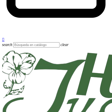
hola@herbojucar.com

search
clear