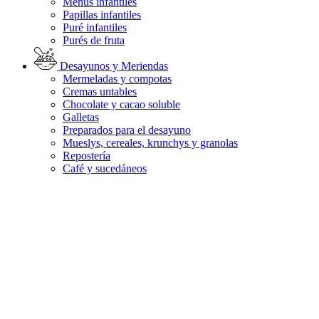
Menús infantiles
Papillas infantiles
Puré infantiles
Purés de fruta
Desayunos y Meriendas
Mermeladas y compotas
Cremas untables
Chocolate y cacao soluble
Galletas
Preparados para el desayuno
Mueslys, cereales, krunchys y granolas
Repostería
Café y sucedáneos