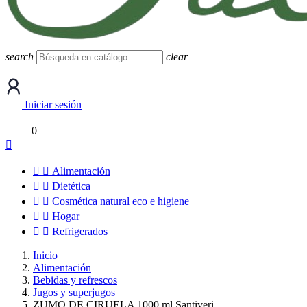
search
clear
Iniciar sesión
0



Alimentación


Dietética


Cosmética natural eco e higiene


Hogar


Refrigerados
Inicio
Alimentación
Bebidas y refrescos
Jugos y superjugos
ZUMO DE CIRUELA 1000 ml Santiveri