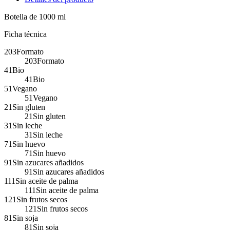
Botella de 1000 ml
Ficha técnica
203Formato
203Formato
41Bio
41Bio
51Vegano
51Vegano
21Sin gluten
21Sin gluten
31Sin leche
31Sin leche
71Sin huevo
71Sin huevo
91Sin azucares añadidos
91Sin azucares añadidos
111Sin aceite de palma
111Sin aceite de palma
121Sin frutos secos
121Sin frutos secos
81Sin soja
81Sin soja