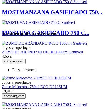
MOSTMANZANA GASIFICADO 750...
MOSTUVA GASIFICADO 750 C...
También podría interesarte
Jugos y superjugos
ZUMO DE ARÁNDANO ROJO 1000 ml Santiveri
4,65 €
shopping_cart
Consultar stock
Jugos y superjugos
Zumo Melocoton 750ml ECO DELIZUM
18,41 €
shopping_cart
Jugos y superjugos