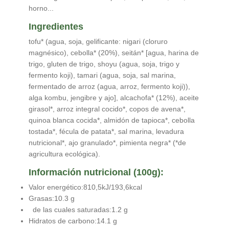
horno...
Ingredientes
tofu* (agua, soja, gelificante: nigari (cloruro
magnésico), cebolla* (20%), seitán* [agua, harina de
trigo, gluten de trigo, shoyu (agua, soja, trigo y
fermento koji), tamari (agua, soja, sal marina,
fermentado de arroz (agua, arroz, fermento koji)),
alga kombu, jengibre y ajo], alcachofa* (12%), aceite
girasol*, arroz integral cocido*, copos de avena*,
quinoa blanca cocida*, almidón de tapioca*, cebolla
tostada*, fécula de patata*, sal marina, levadura
nutricional*, ajo granulado*, pimienta negra* (*de
agricultura ecológica).
Información nutricional (100g):
Valor energético:810,5kJ/193,6kcal
Grasas:10.3 g
de las cuales saturadas:1.2 g
Hidratos de carbono:14.1 g