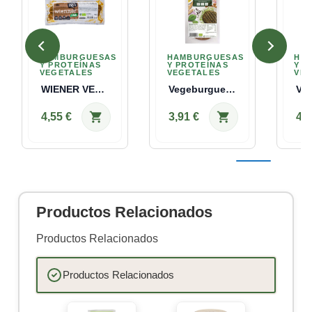
HAMBURGUESAS
HAMBURGUESAS
HA
Y PROTEÍNAS
Y PROTEÍNAS
Y P
VEGETALES
VEGETALES
VEG
WIENER VEGETAL BIO-N FR Santiveri 200 G
Vegeburguer De Tofu Y Espinacas Bio 160g...
shopping_cart
shopping_cart
4,55 €
3,91 €
4,1
Productos Relacionados
Productos Relacionados
Productos Relacionados