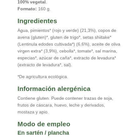
100% vegetal
.
Formato:
160 g.
Ingredientes
Agua, pimientos* (rojo y verde) (21,3%), copos de
avena (gluten)*, gluten de trigo*, setas shiitake*
(Lentinula edodes cultivada*) (6,6%), aceite de oliva
virgen extra* (3,9%), cebolla*, tomate*, sal marina,
especias*, azúcar de caña*, extracto de levadura*
(extracto de levadura*, sal).
*De agricultura ecológica.
Información alergénica
Contiene gluten. Puede contener trazas de soja,
frutos de cáscara, huevo, leche y derivados,
mostaza y apio.
Modo de empleo
En sartén / plancha