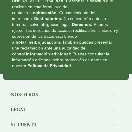
DNI: 32065010C
Finalidad:
Gestionar la solicitud que
realizas en este formulario de
contacto.
Legitimación:
Consentimiento del
interesado.
Destinatarios:
No se cederán datos a
terceros, salvo obligación legal.
Derechos:
Puedes
ejercer tus derechos de acceso, rectificación, limitación y
supresión de los datos escribiendo
a
hola@herbojucar.com
. También puedes presentar
una reclamación ante una autoridad de
control.
Información adicional:
Puedes consultar la
información adicional sobre protección de datos en
nuestra
Política de Privacidad
.
NOSOTROS

LEGAL

SU CUENTA
