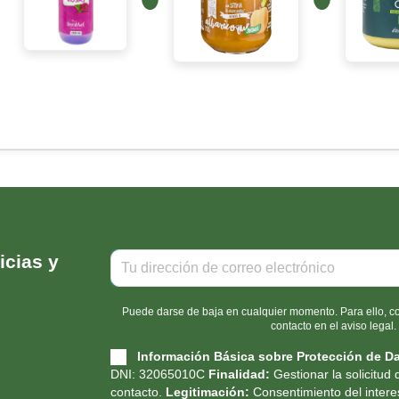
icias y
Puede darse de baja en cualquier momento. Para ello, co
contacto en el aviso legal.
Información Básica sobre Protección de D
DNI: 32065010C
Finalidad:
Gestionar la solicitud 
contacto.
Legitimación:
Consentimiento del inter