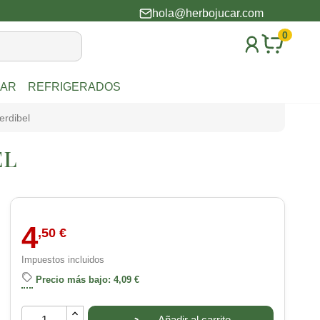
hola@herbojucar.com
0
AR
REFRIGERADOS
erdibel
EL
4
,50 €
Impuestos incluidos
Precio más bajo: 4,09 €
Añadir al carrito