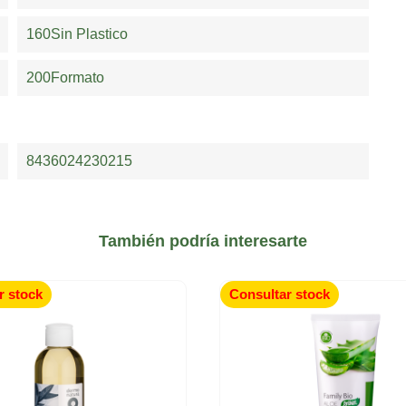
160Sin Plastico
200Formato
8436024230215
También podría interesarte
r stock
Consultar stock