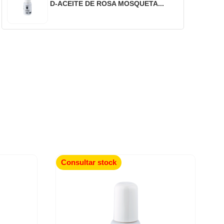
D-ACEITE DE ROSA MOSQUETA...
Consultar stock
C