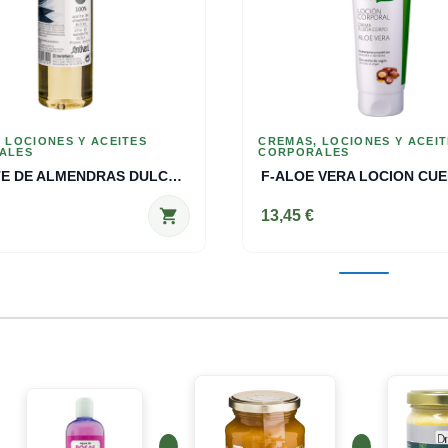
 LOCIONES Y ACEITES
CREMAS, LOCIONES Y ACEI
ALES
CORPORALES
D-ACEITE DE ALMENDRAS DULCES Santiveri 2
shopping_cart
13,45 €