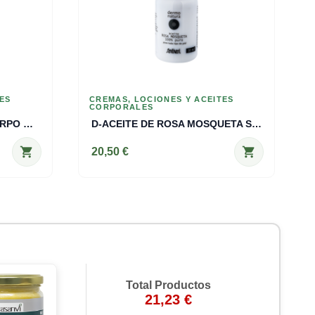
TES
CREMAS, LOCIONES Y ACEITES
CORPORALES
F-ALOE VERA LOCION CUERPO BIO Santiveri
D-ACEITE DE ROSA MOSQUETA Santiveri 30 C
shopping_cart
shopping_cart
20,50 €
Total Productos
21,23 €