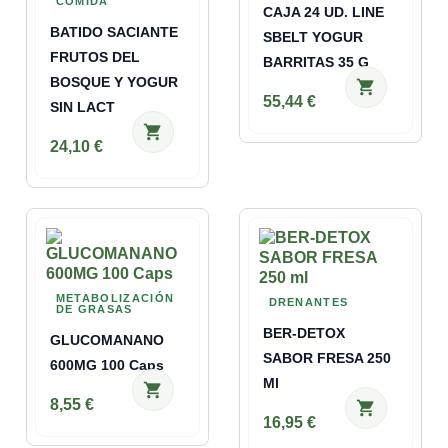
COMIDA
CAJA 24 UD. LINE
BATIDO SACIANTE
SBELT YOGUR
FRUTOS DEL
BARRITAS 35 G
BOSQUE Y YOGUR
shopping_cart
55,44 €
SIN LACT
shopping_cart
24,10 €
METABOLIZACIÓN
DRENANTES
DE GRASAS
BER-DETOX
GLUCOMANANO
SABOR FRESA 250
600MG 100 Caps
Ml
shopping_cart
8,55 €
shopping_cart
16,95 €