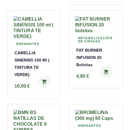
METABOLIZACIÓN
DE GRASAS
DRENANTES
FAT BURNER
CAMELLIA
INFUSION 20
SINENSIS 100 Ml (
Bolsitas
TINTURA TE
shopping_cart
VERDE)
4,95 €
shopping_cart
16,00 €
DRENANTES