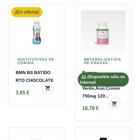
¡En oferta!
SUSTITUTIVOS DE
METABOLIZACIÓN
COMIDA
DE GRASAS
BMN BS BATIDO
Burner-
¡Disponible sólo en
RTD CHOCOLATE
Garcinia,Mango,Te
Internet!
shopping_cart
Verde,Acai,Cromo
3,85 €
750mg 120...
shopping_cart
16,79 €