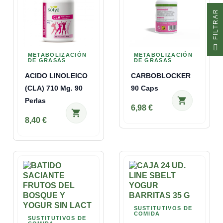
R
F
I
L
T
R
A
METABOLIZACIÓN
METABOLIZACIÓN
DE GRASAS
DE GRASAS
ACIDO LINOLEICO
CARBOBLOCKER
(CLA) 710 Mg. 90
90 Caps
shopping_cart
Perlas
6,98 €
shopping_cart
8,40 €
SUSTITUTIVOS DE
COMIDA
SUSTITUTIVOS DE