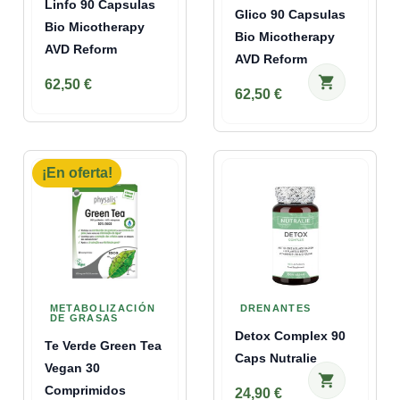
Linfo 90 Capsulas
Glico 90 Capsulas
Bio Micotherapy
Bio Micotherapy
AVD Reform
AVD Reform
shopping_cart
62,50 €
62,50 €
¡En oferta!
METABOLIZACIÓN
DRENANTES
DE GRASAS
Detox Complex 90
Te Verde Green Tea
Caps Nutralie
Vegan 30
shopping_cart
Comprimidos
24,90 €