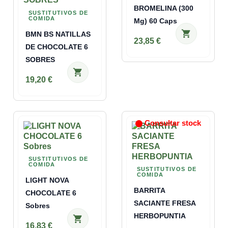
BROMELINA (300
SUSTITUTIVOS DE
COMIDA
Mg) 60 Caps
shopping_cart
BMN BS NATILLAS
23,85 €
DE CHOCOLATE 6
SOBRES
shopping_cart
19,20 €
Consultar stock
SUSTITUTIVOS DE
COMIDA
SUSTITUTIVOS DE
COMIDA
LIGHT NOVA
BARRITA
CHOCOLATE 6
SACIANTE FRESA
Sobres
HERBOPUNTIA
shopping_cart
16,83 €