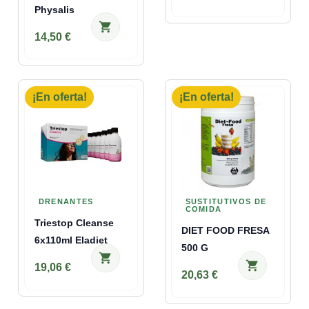
Physalis
shopping_cart
14,50 €
¡En oferta!
¡En oferta!
DRENANTES
SUSTITUTIVOS DE
COMIDA
Triestop Cleanse
DIET FOOD FRESA
6x110ml Eladiet
500 G
shopping_cart
shopping_cart
19,06 €
20,63 €