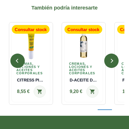
También podría interesarte
Consultar stock
Consultar stock
Cons
CREMAS,
CREMAS,
CRE
LOCIONES Y
LOCIONES Y
LOC
ACEITES
ACEITES
ACE
CORPORALES
CORPORALES
CO
CITRESS PICK Santiveri 10 C
D-ACEITE DE ALMENDRAS DULCES Santiveri 2
shopping_cart
shopping_cart
8,55 €
9,20 €
13,